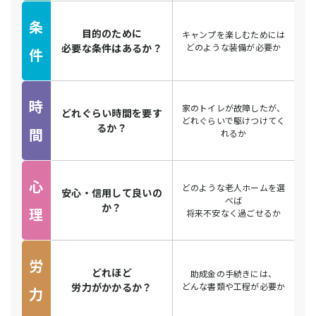
条
目的のために
キャンプを楽しむためには
必要な条件はあるか？
どのような装備が必要か
件
時
家のトイレが故障したが、
どれぐらい時間を要す
どれぐらいで駆けつけてく
るか？
間
れるか
心
どのような老人ホームを選
安心・信用して良いの
べば
か？
理
将来不安なく過ごせるか
労
どれほど
助成金の手続きには、
労力がかかるか？
どんな書類や工程が必要か
力